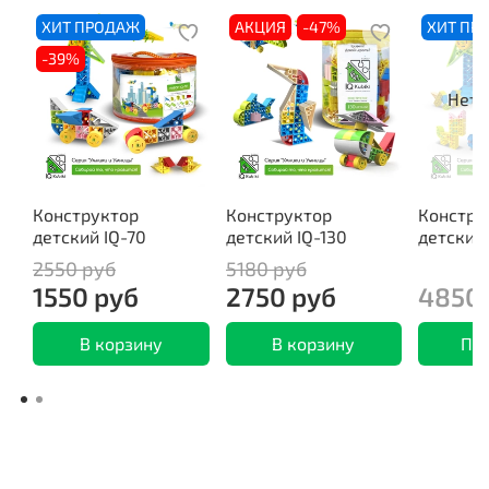
ХИТ ПРОДАЖ
АКЦИЯ
-47%
ХИТ ПР
-39%
Нет 
Конструктор
Конструктор
Констру
детский IQ-70
детский IQ-130
детский
2550 руб
5180 руб
1550 руб
2750 руб
4850 
В корзину
В корзину
По